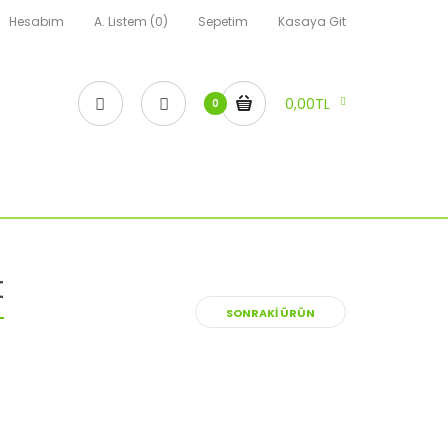
Hesabım
A. Listem (0)
Sepetim
Kasaya Git
0,00TL
0
t
SONRAKI ÜRÜN