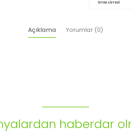
İSTEK LISTESI
Açıklama
Yorumlar (0)
Bülten Aboneliği
alardan haberdar ol