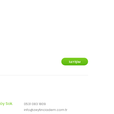
İLETIŞIM
öy Sok.
0531 083 1809
info@zeytinciadem.com.tr