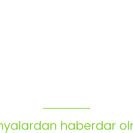
Bülten Aboneliği
alardan haberdar ol