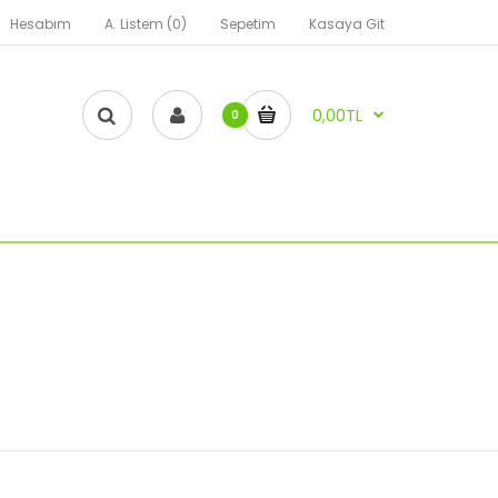
Hesabım
A. Listem (0)
Sepetim
Kasaya Git
0,00TL
0