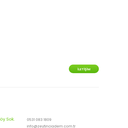
İLETIŞIM
öy Sok.
0531 083 1809
info@zeytinciadem.com.tr