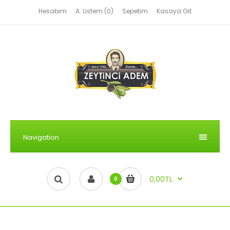
Hesabım
A. Listem (0)
Sepetim
Kasaya Git
Navigation
0,00TL
0