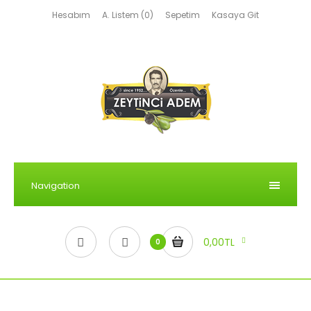
Hesabım
A. Listem (0)
Sepetim
Kasaya Git
Navigation
0,00TL
0